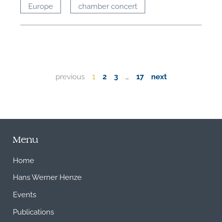
Europe
chamber concert
previous
1
2
3
…
17
next
Menu
Home
Hans Werner Henze
Events
Publications