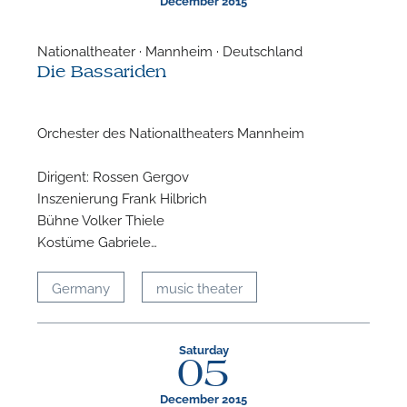
December 2015
A
Nationaltheater · Mannheim · Deutschland
Die Bassariden
Orchester des Nationaltheaters Mannheim
Dirigent: Rossen Gergov
Inszenierung Frank Hilbrich
Bühne Volker Thiele
Kostüme Gabriele…
Germany
music theater
Saturday
05
December 2015