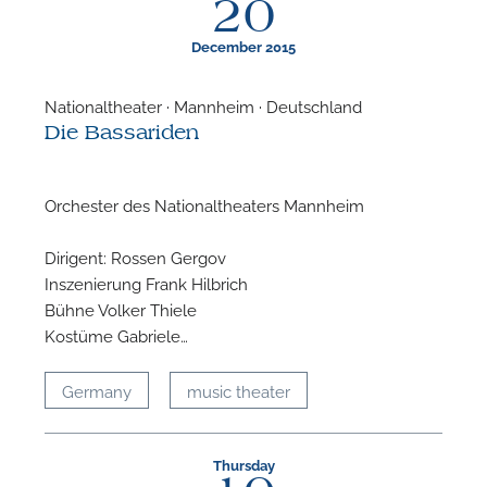
20
December 2015
Nationaltheater · Mannheim · Deutschland
Die Bassariden
F
A
Orchester des Nationaltheaters Mannheim
Dirigent: Rossen Gergov
Inszenierung Frank Hilbrich
Bühne Volker Thiele
Kostüme Gabriele…
Germany
music theater
Thursday