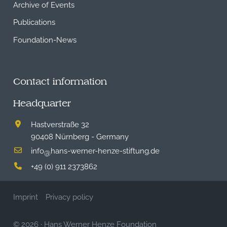
Archive of Events
Publications
Foundation-News
Contact information
Headquarter
Hastverstraße 32
90408 Nürnberg - Germany
info
hans-werner-henze-stiftung.de
@
+49 (0) 911 2373862
Imprint
Privacy policy
© 2026
·
Hans Werner Henze Foundation