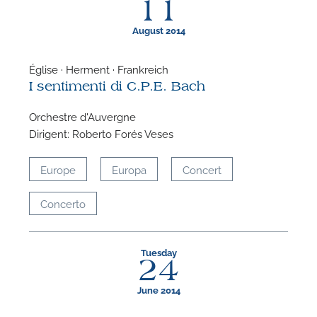
11
August 2014
Église · Herment · Frankreich
I sentimenti di C.P.E. Bach
F
Orchestre d'Auvergne
A
Dirigent: Roberto Forés Veses
Europe
Europa
Concert
Concerto
Tuesday
24
June 2014