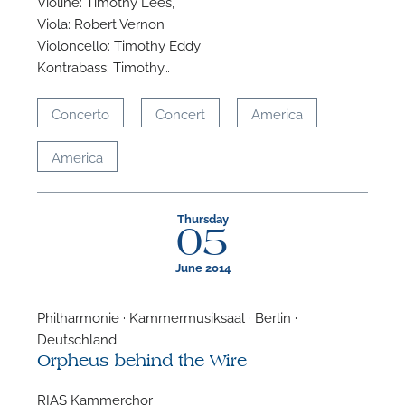
Violine: Timothy Lees,
Viola: Robert Vernon
A
Violoncello: Timothy Eddy
Kontrabass: Timothy…
Concerto
Concert
America
America
Thursday
05
June 2014
Philharmonie · Kammermusiksaal · Berlin ·
Deutschland
Orpheus behind the Wire
RIAS Kammerchor