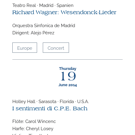
Teatro Real · Madrid · Spanien
Richard Wagner: Wesendonck-Lieder
Orquestra Sinfonica de Madrid
Dirigent: Alejo Pérez
Europe
Concert
A
Thursday
19
June 2014
Holley Hall · Sarasota · Florida · U.S.A.
I sentimenti di C.P.E. Bach
Flöte: Carol Wincenc
Harfe: Cheryl Losey