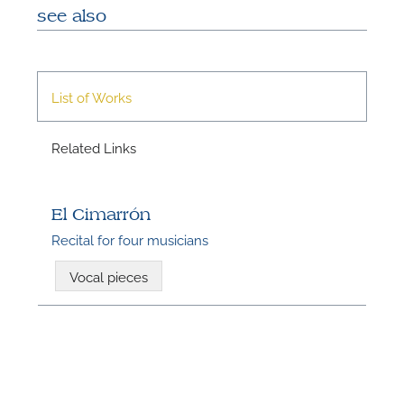
see also
A
List of Works
Related Links
El Cimarrón
Recital for four musicians
Vocal pieces
A