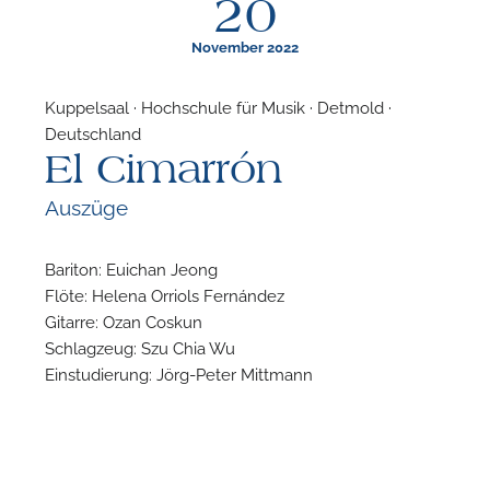
20
November 2022
Kuppelsaal · Hochschule für Musik · Detmold ·
Deutschland
F
El Cimarrón
A
Auszüge
Bariton: Euichan Jeong
Flöte: Helena Orriols Fernández
Gitarre: Ozan Coskun
Schlagzeug: Szu Chia Wu
Einstudierung: Jörg-Peter Mittmann