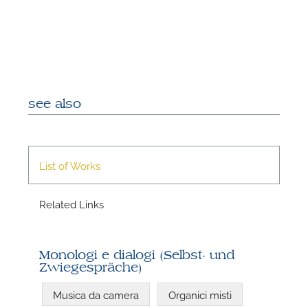
A
see also
List of Works
Related Links
A
Monologi e dialogi (Selbst- und
Zwiegespräche)
Musica da camera
Organici misti