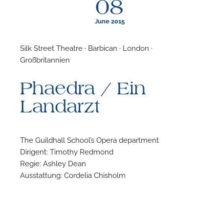
08
June 2015
Silk Street Theatre · Barbican · London ·
Großbritannien
F
Phaedra / Ein
A
Landarzt
The Guildhall School’s Opera department
Dirigent: Timothy Redmond
Regie: Ashley Dean
Ausstattung: Cordelia Chisholm