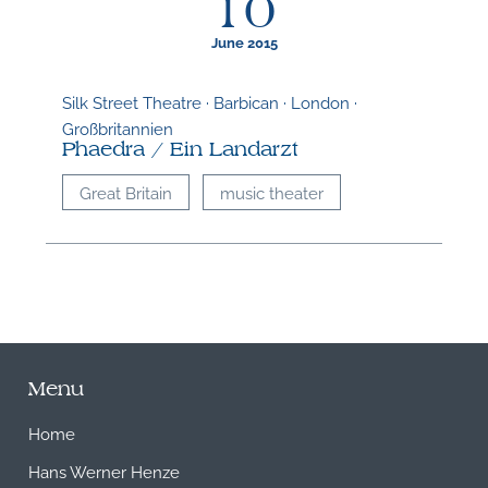
10
June 2015
Silk Street Theatre · Barbican · London ·
Großbritannien
Phaedra / Ein Landarzt
Great Britain
music theater
Menu
Home
Hans Werner Henze