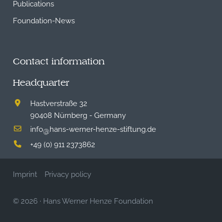
Publications
Foundation-News
Contact information
Headquarter
Hastverstraße 32
90408 Nürnberg - Germany
info
hans-werner-henze-stiftung.de
@
+49 (0) 911 2373862
Imprint
Privacy policy
© 2026
·
Hans Werner Henze Foundation