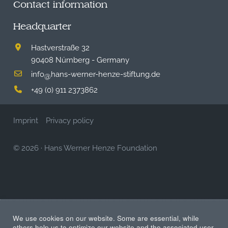
Contact information
Headquarter
Hastverstraße 32
90408 Nürnberg - Germany
info
hans-werner-henze-stiftung.de
@
+49 (0) 911 2373862
Imprint
Privacy policy
© 2026
·
Hans Werner Henze Foundation
We use cookies on our website. Some are essential, while
others help us to optimize our website and the associated user