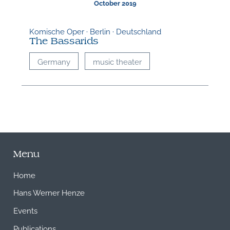
October 2019
Komische Oper · Berlin · Deutschland
The Bassarids
Germany
music theater
Menu
Home
Hans Werner Henze
Events
Publications