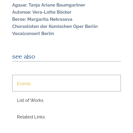
Agaue: Tanja Ariane Baumgartner
Autonoe: Vera-Lotte Böcker
Beroe: Margarita Nekrasova
Chorsolisten der Komischen Oper Berlin
Vocalconsort Berlin
see also
N
U
Events
u
H
List of Works
Related Links