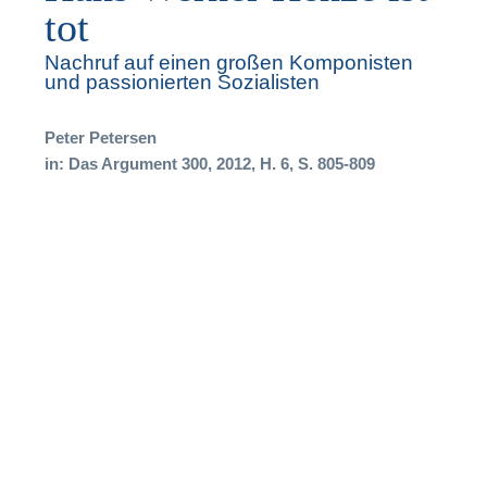
tot
Nachruf auf einen großen Komponisten
und passionierten Sozialisten
F
Peter Petersen
in: Das Argument 300, 2012, H. 6, S. 805-809
B