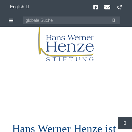
English
Publications
all media by and about Hans Werner Henze
Hans Werner Henze ist
S