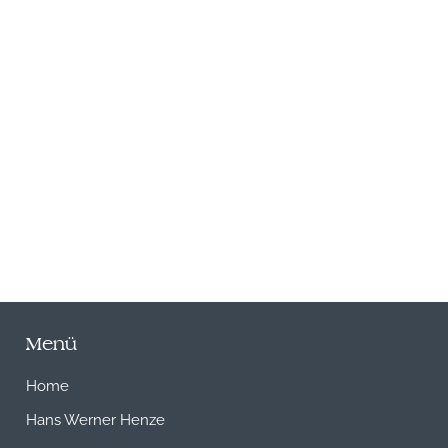
N
Menü
Home
Hans Werner Henze