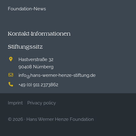
Foundation-News
Kontakt-Informationen
Stiftungssitz
Hastverstraße 32
90408 Nürnberg
info
hans-werner-henze-stiftung.de
@
+49 (0) 911 2373862
Imprint
Privacy policy
© 2026
·
Hans Werner Henze Foundation