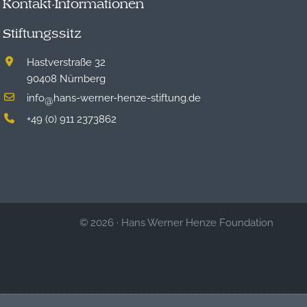
Kontakt-Informationen
Stiftungssitz
Hastverstraße 32
90408 Nürnberg
info
hans-werner-henze-stiftung.de
@
+49 (0) 911 2373862
© 2026
·
Hans Werner Henze Foundation