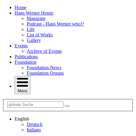
Home
Hans Werner Henze
Magazine
Podcast - Hans Werner who!?
Life
List of Works
Gallery
Events
Archive of Events
Publications
Foundation
Foundation-News
Foundation Organs
Menü
English
Deutsch
Italiano