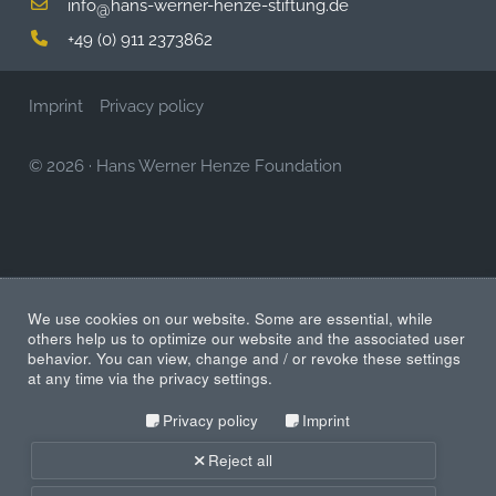
info
hans-werner-henze-stiftung.de
@
+49 (0) 911 2373862
Imprint
Privacy policy
© 2026
·
Hans Werner Henze Foundation
We use cookies on our website. Some are essential, while
others help us to optimize our website and the associated user
behavior. You can view, change and / or revoke these settings
at any time via the privacy settings.
Privacy policy
Imprint
Reject all