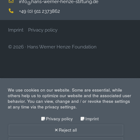
info
hans-werner-henze-stiftung.de
@
+49 (0) 911 2373862
Imprint
Privacy policy
© 2026
·
Hans Werner Henze Foundation
We use cookies on our website. Some are essential, while
others help us to optimize our website and the associated user
behavior. You can view, change and / or revoke these settings
at any time via the privacy settings.
Privacy policy
Imprint
Reject all