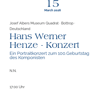
15
March 2026
Josef Albers Museum Quadrat · Bottrop ·
Deutschland
F
Hans Werner
N
Henze - Konzert
Ein Portraitkonzert zum 100.Geburtstag
des Komponisten
N.N.
17:00 Uhr