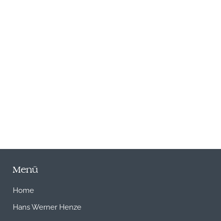
N
Menü
Home
Hans Werner Henze