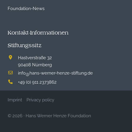
Foundation-News
Kontakt-Informationen
Stiftungssitz
Hastverstraße 32
90408 Nürnberg
info
hans-werner-henze-stiftung.de
@
+49 (0) 911 2373862
Imprint
Privacy policy
© 2026
·
Hans Werner Henze Foundation