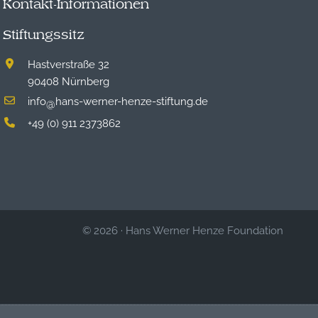
Kontakt-Informationen
Stiftungssitz
Hastverstraße 32
90408 Nürnberg
info
hans-werner-henze-stiftung.de
@
+49 (0) 911 2373862
© 2026
·
Hans Werner Henze Foundation