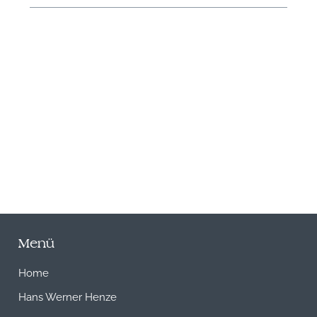
N
Menü
Home
Hans Werner Henze