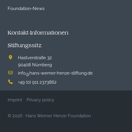
Foundation-News
Kontakt-Informationen
Stiftungssitz
Hastverstraße 32
90408 Nürnberg
info
hans-werner-henze-stiftung.de
@
+49 (0) 911 2373862
Imprint
Privacy policy
© 2026
·
Hans Werner Henze Foundation