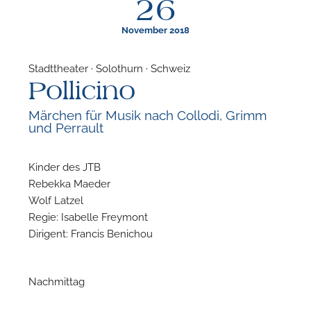
26
November 2018
Stadttheater · Solothurn · Schweiz
Pollicino
F
Märchen für Musik nach Collodi, Grimm
und Perrault
N
Kinder des JTB
Rebekka Maeder
Wolf Latzel
Regie: Isabelle Freymont
Dirigent: Francis Benichou
Nachmittag