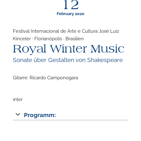
12
February 2020
Festival Internacional de Arte e Cultura José Luiz
Kinceler · Florianópolis · Brasilien
F
Royal Winter Music
N
Sonate über Gestalten von Shakespeare
Gitarre: Ricardo Camponogara
inter
Programm: