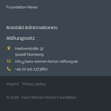
Foundation-News
Kontakt-Informationen
Stiftungssitz
Hastverstraße 32
90408 Nürnberg
info
hans-werner-henze-stiftung.de
@
+49 (0) 911 2373862
Imprint
Privacy policy
© 2026
·
Hans Werner Henze Foundation