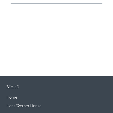
N
Menü
Home
Hans Werner Henze