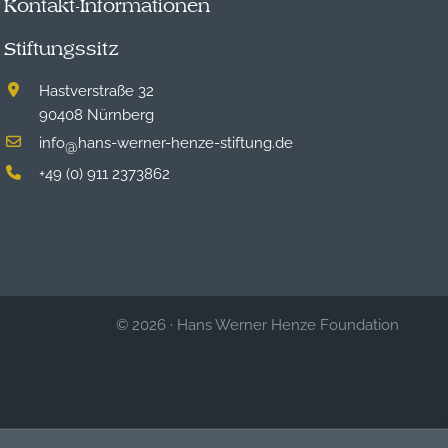
Kontakt-Informationen
Stiftungssitz
Hastverstraße 32
90408 Nürnberg
info
hans-werner-henze-stiftung.de
@
+49 (0) 911 2373862
© 2026
·
Hans Werner Henze Foundation