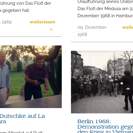
Uraufführung seines Orato
führung von Das Floß der
Das Floß der Medusa am 9
 gegeben hat:
Dezember 1968 in Hambur
il 1969
weiterlesen
09. Dezember
weit
»
1968
Dutschke auf La
ra
Berlin 1968:
Demonstration geg
em Attentat auf Rudi
den Krieg in Vietna