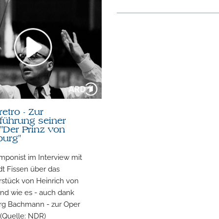
etro - Zur
führung seiner
"Der Prinz von
urg"
mponist im Interview mit
t Fissen über das
rstück von Heinrich von
und wie es - auch dank
rg Bachmann - zur Oper
(Quelle: NDR)