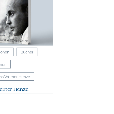
tionen
Bücher
hien
ns Werner Henze
erner Henze