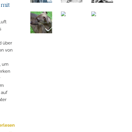
 mit
Luft
s
d über
on von
, um
erken
r
om
 auf
ater
erlesen
»