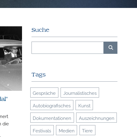
Suche
Tags
Gespräche
Journalistisches
al"
Autobiografisches
Kunst
nnert
Dokumentationen
Auszeichnungen
 die
Festivals
Medien
Tiere