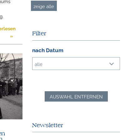
riums
zeige alle
.
g.
erlesen
Filter
»
nach Datum
alle
AUSWAHL ENTFERNEN
Newsletter
en
m