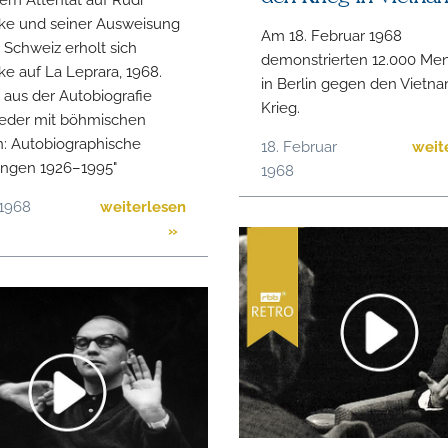
ke und seiner Ausweisung
Am 18. Februar 1968
 Schweiz erholt sich
demonstrierten 12.000 Me
e auf La Leprara, 1968.
in Berlin gegen den Vietn
aus der Autobiografie
Krieg.
lieder mit böhmischen
n: Autobiographische
18. Februar
weit
lungen 1926–1995"
1968
 1968
weiterlesen
»