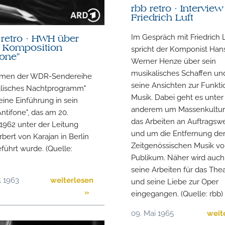
rbb retro · Interview
Friedrich Luft
Im Gespräch mit Friedrich 
retro · HWH über
e Komposition
spricht der Komponist Han
fone"
Werner Henze über sein
musikalisches Schaffen un
men der WDR-Sendereihe
seine Ansichten zur Funkti
alisches Nachtprogramm"
Musik. Dabei geht es unter
 eine Einführung in sein
anderem um Massenkultur
ntifone", das am 20.
das Arbeiten an Auftragsw
1962 unter der Leitung
und um die Entfernung de
bert von Karajan in Berlin
Zeitgenössischen Musik v
führt wurde. (Quelle:
Publikum. Näher wird auch
seine Arbeiten für das The
l 1963
weiterlesen
und seine Liebe zur Oper
»
eingegangen. (Quelle: rbb)
09. Mai 1965
weit