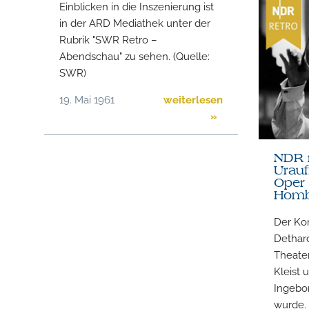
Einblicken in die Inszenierung ist
in der ARD Mediathek unter der
Rubrik "SWR Retro –
Abendschau" zu sehen. (Quelle:
SWR)
19. Mai 1961
weiterlesen
»
NDR r
Urauf
Oper 
Homb
Der Ko
Dethard
Theate
Kleist 
Ingebo
wurde. 