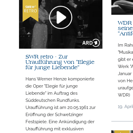
WDR 
sein
"Anti
Im Rah
"Musik
SWR retro · Zur
gibt er
Uraufführung von "Elegie
Werk "A
für junge Liebende"
Januar 
Hans Werner Henze komponierte
von Her
die Oper "Elegie für junge
uraufge
Liebende" im Auftrag des
WDR)
Süddeutschen Rundfunks.
19. Apri
Uraufführung ist am 20.05.1961 zur
Eröffnung der Schwetzinger
Festspiele. Eine Ankündigung der
Uraufführung mit exklusiven