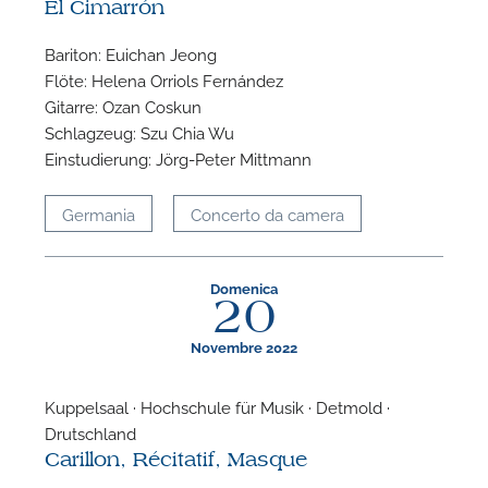
El Cimarrón
P
Bariton: Euichan Jeong
Flöte: Helena Orriols Fernández
Gitarre: Ozan Coskun
Schlagzeug: Szu Chia Wu
Einstudierung: Jörg-Peter Mittmann
Germania
Concerto da camera
Domenica
20
Novembre 2022
Kuppelsaal · Hochschule für Musik · Detmold ·
Drutschland
Carillon, Récitatif, Masque