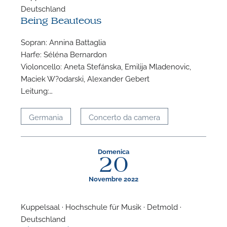
Deutschland
Being Beauteous
Sopran: Annina Battaglia
Harfe: Séléna Bernardon
Violoncello: Aneta Stefánska, Emilija Mladenovic,
Maciek W?odarski, Alexander Gebert
Leitung:…
P
Germania
Concerto da camera
Domenica
20
Novembre 2022
Kuppelsaal · Hochschule für Musik · Detmold ·
Deutschland