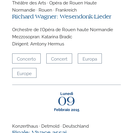
Théâtre des Arts · Opéra de Rouen Haute
P
Normandie · Rouen · Frankreich
Richard Wagner: Wesendonk-Lieder
Orchestre de l’Opéra de Rouen haute Normandie
Mezzosopran: Katarina Bradic
Dirigent: Amtony Hermus
Concerto
Concert
Europa
Europe
Lunedì
09
Febbraio 2015
Konzerthaus · Detmold · Deutschland
Finale: Vivace assai