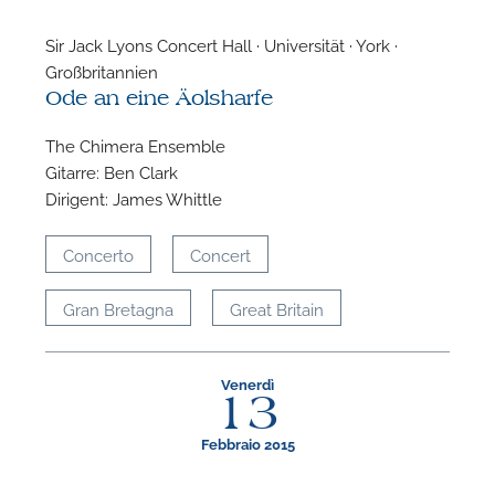
Sir Jack Lyons Concert Hall · Universität · York ·
Großbritannien
Ode an eine Äolsharfe
The Chimera Ensemble
Gitarre: Ben Clark
Dirigent: James Whittle
P
Concerto
Concert
Gran Bretagna
Great Britain
Venerdì
13
Febbraio 2015