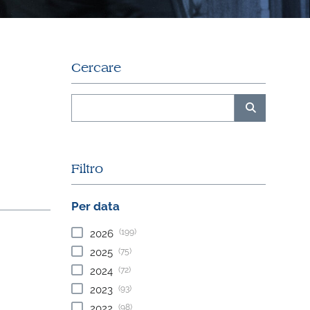
Cercare
Filtro
Per data
(199)
2026
(75)
2025
(72)
2024
(93)
2023
(98)
2022