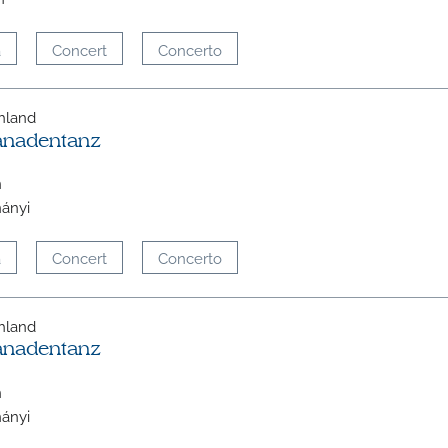
a
Concert
Concerto
chland
änadentanz
n
nányi
a
Concert
Concerto
chland
änadentanz
n
nányi