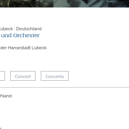
Lübeck · Deutschland
r und Orchester
 der Hansestadt Lübeck
a
Concert
Concerto
chland
n