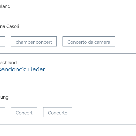
hland
na Casoli
a
chamber concert
Concerto da camera
tschland
sendonck-Lieder
oung
a
Concert
Concerto