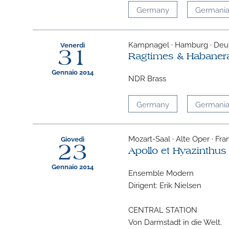
Germany
Germani
Kampnagel · Hamburg · Deu
Venerdì
31
Ragtimes & Habaner
Gennaio 2014
NDR Brass
Germany
Germani
Mozart-Saal · Alte Oper · Fr
Giovedì
23
Apollo et Hyazinthus
Gennaio 2014
Ensemble Modern
Dirigent: Erik Nielsen
CENTRAL STATION
Von Darmstadt in die Welt.