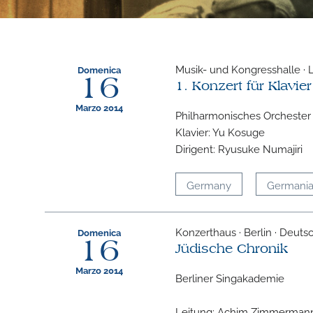
Musik- und Kongresshalle · 
Domenica
16
1. Konzert für Klavie
Marzo 2014
Philharmonisches Orchester
Klavier: Yu Kosuge
Dirigent: Ryusuke Numajiri
Germany
Germani
Konzerthaus · Berlin · Deuts
Domenica
16
Jüdische Chronik
Marzo 2014
Berliner Singakademie
Leitung: Achim Zimmerman