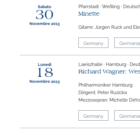
Pfarrstadl · Weßling · Deutsc
Sabato
30
Minette
Novembre 2013
Gitarre: Jürgen Ruck und Ele
Germany
Germani
Laeiszhalle · Hamburg · Deu
Lunedì
18
Richard Wagner: We
Novembre 2013
Philharmoniker Hamburg
Dirigent: Peter Ruzicka
Mezzosopran: Michelle DeY
Germany
Germani