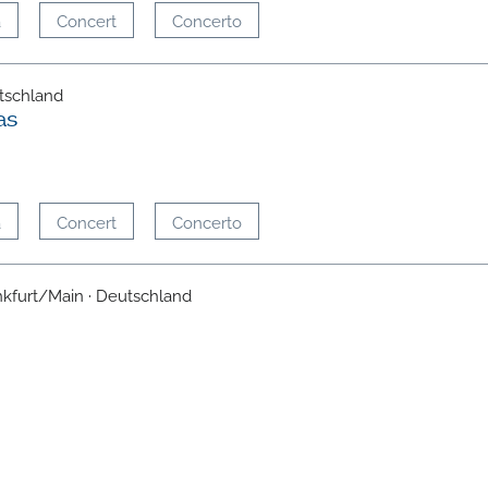
a
Concert
Concerto
tschland
as
a
Concert
Concerto
ankfurt/Main · Deutschland