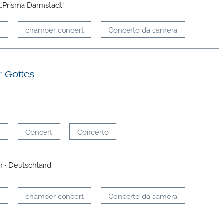
 „Prisma Darmstadt“
a
chamber concert
Concerto da camera
r Gottes
a
Concert
Concerto
n · Deutschland
a
chamber concert
Concerto da camera