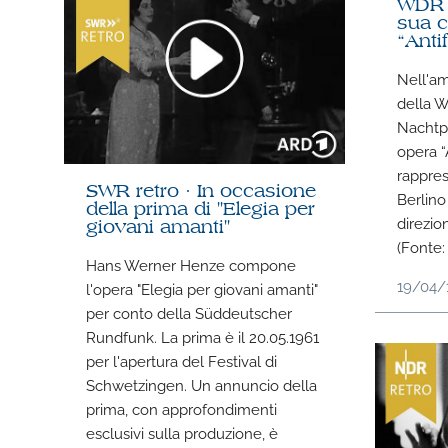
WDR r
sua 
“Anti
Nell'am
della 
Nachtp
opera “
rappres
SWR retro · In occasione
Berlino
della prima di "Elegia per
direzio
giovani amanti"
(Fonte
Hans Werner Henze compone
19/04/
l'opera "Elegia per giovani amanti"
per conto della Süddeutscher
Rundfunk. La prima è il 20.05.1961
per l'apertura del Festival di
Schwetzingen. Un annuncio della
prima, con approfondimenti
esclusivi sulla produzione, è