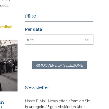
 della
Filtro
ondisci
Per data
tutti
RIMUOVERE LA SELEZIONE
Newsletter
Unser E-Mail-Newsletter informiert Sie
en
in unregelmäßigen Abständen über
m