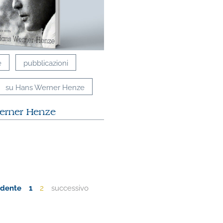
e
pubblicazioni
su Hans Werner Henze
erner Henze
edente
1
2
successivo