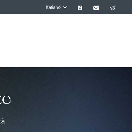
Italiano
ze
tà