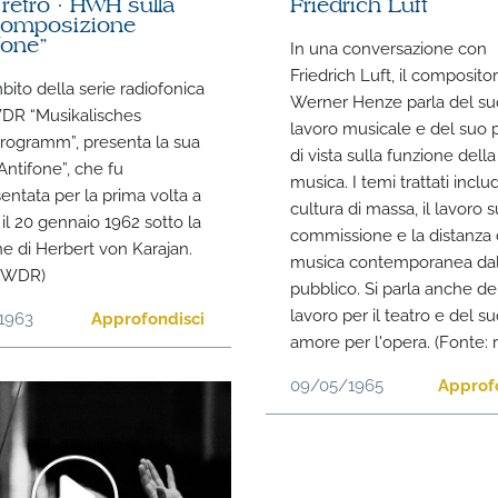
etro · HWH sulla
Friedrich Luft
composizione
fone”
In una conversazione con
Friedrich Luft, il composit
bito della serie radiofonica
Werner Henze parla del su
WDR “Musikalisches
lavoro musicale e del suo 
rogramm”, presenta la sua
di vista sulla funzione della
Antifone”, che fu
musica. I temi trattati inclu
entata per la prima volta a
cultura di massa, il lavoro s
 il 20 gennaio 1962 sotto la
commissione e la distanza 
ne di Herbert von Karajan.
musica contemporanea da
: WDR)
pubblico. Si parla anche de
lavoro per il teatro e del s
1963
Approfondisci
amore per l'opera. (Fonte: 
09/05/1965
Approf