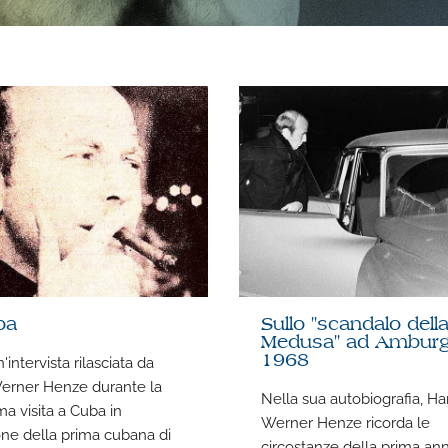
ba
Sullo "scandalo dell
Medusa" ad Amburg
'intervista rilasciata da
1968
erner Henze durante la
Nella sua autobiografia, H
ma visita a Cuba in
Werner Henze ricorda le
ne della prima cubana di
circostanze della prima ann