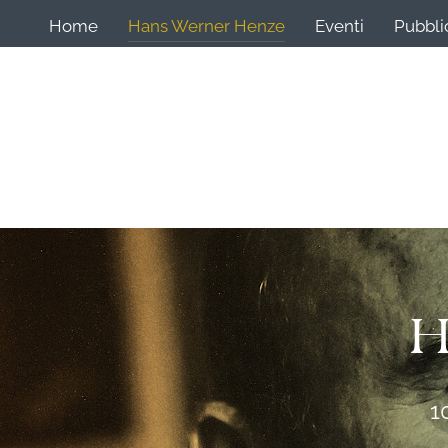
Home
Hans Werner Henze
Eventi
Pubbli
H
1