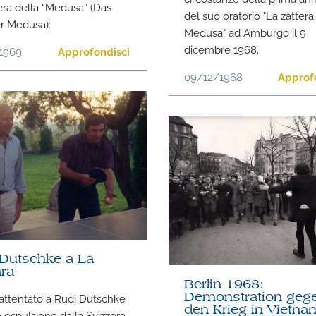
era della “Medusa” (Das
del suo oratorio "La zattera
r Medusa):
Medusa" ad Amburgo il 9
dicembre 1968.
1969
Approfondisci
09/12/1968
Approf
 Dutschke a La
ra
Berlin 1968:
attentato a Rudi Dutschke
Demonstration geg
den Krieg in Vietna
a espulsione dalla Svizzera,