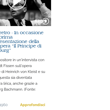
etro - In occasione
 prima
esentazione della
pera “Il Principe di
urg”
ositore in un'intervista con
t Fissen sull'opera
e di Heinrich von Kleist e su
esta sia diventata
a lirica, anche grazie a
rg Bachmann. (Fonte:
1960
Approfondisci