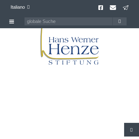
Italiano
Hans Werner Henze
100 anni Compositore della contemporaneità
C