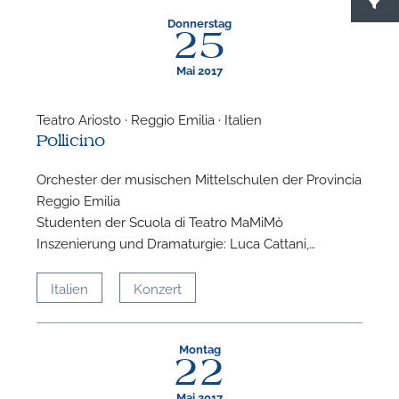
Donnerstag
25
Mai 2017
Teatro Ariosto · Reggio Emilia · Italien
Pollicino
F
Orchester der musischen Mittelschulen der Provincia
N
Reggio Emilia
Studenten der Scuola di Teatro MaMiMò
Inszenierung und Dramaturgie: Luca Cattani,…
Italien
Konzert
Montag
22
Mai 2017