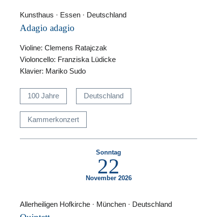
Kunsthaus · Essen · Deutschland
Adagio adagio
Violine: Clemens Ratajczak
Violoncello: Franziska Lüdicke
Klavier: Mariko Sudo
100 Jahre
Deutschland
N
Kammerkonzert
U
u
Sonntag
22
W
November 2026
Allerheiligen Hofkirche · München · Deutschland