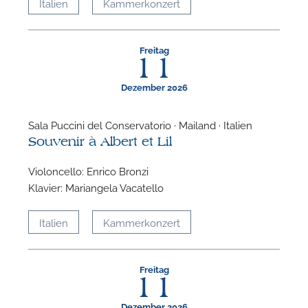
Italien
Kammerkonzert
Freitag
11
Dezember 2026
Sala Puccini del Conservatorio · Mailand · Italien
Souvenir à Albert et Lil
Violoncello: Enrico Bronzi
Klavier: Mariangela Vacatello
N
Italien
Kammerkonzert
U
u
H
Freitag
11
Dezember 2026