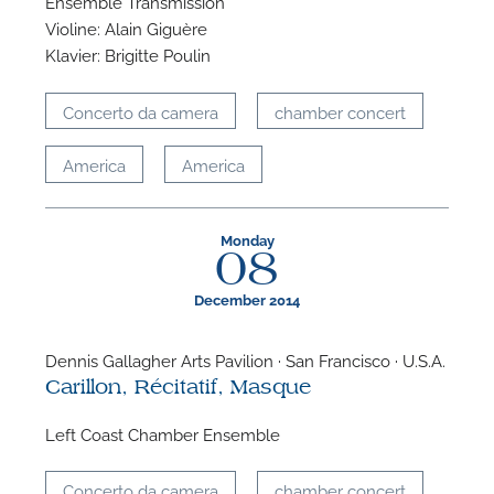
Ensemble Transmission
Violine: Alain Giguère
A
Klavier: Brigitte Poulin
Concerto da camera
chamber concert
America
America
Monday
08
December 2014
Dennis Gallagher Arts Pavilion · San Francisco · U.S.A.
Carillon, Récitatif, Masque
Left Coast Chamber Ensemble
Concerto da camera
chamber concert