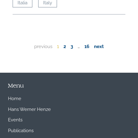
Italia
Italy
previous
1
2
3
…
16
next
Menu
Home
Hans Werner Henze
Events
Publications