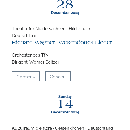
28
December 2014
Theater für Niedersachsen · Hildesheim ·
Deutschland
F
Richard Wagner: Wesendonck-Lieder
A
Orchester des TfN
Dirigent: Werner Seitzer
Germany
Concert
Sunday
14
December 2014
Kulturraum die flora · Gelsenkirchen · Deutschland