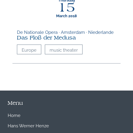
15
March 2018
De Nationale Opera · Amsterdam · Niederlande
Das Floß der Medusa
Europe
music theater
Menu
Home
Hans Werner Henze