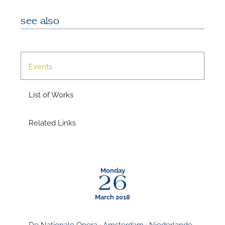
see also
Events
List of Works
N
Related Links
U
u
H
Monday
26
March 2018
De Nationale Opera · Amsterdam · Niederlande