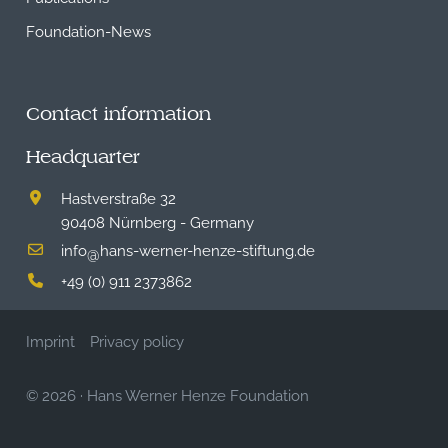
Foundation-News
Contact information
Headquarter
Hastverstraße 32
90408 Nürnberg - Germany
info
hans-werner-henze-stiftung.de
@
+49 (0) 911 2373862
Imprint
Privacy policy
© 2026
·
Hans Werner Henze Foundation