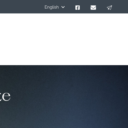
English
ze