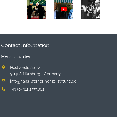
Contact information
Headquarter
Hastverstraße 32
90408 Nürnberg - Germany
info
hans-werner-henze-stiftung.de
@
+49 (0) 911 2373862