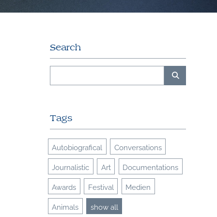
Search
Tags
Autobiografical
Conversations
Journalistic
Art
Documentations
Awards
Festival
Medien
Animals
show all