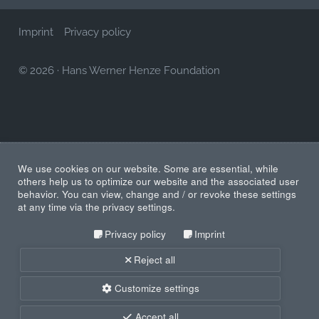
Imprint
Privacy policy
© 2026
·
Hans Werner Henze Foundation
We use cookies on our website. Some are essential, while
others help us to optimize our website and the associated user
behavior. You can view, change and / or revoke these settings
at any time via the privacy settings.
Privacy policy
Imprint
Reject all
Customize settings
Accept all