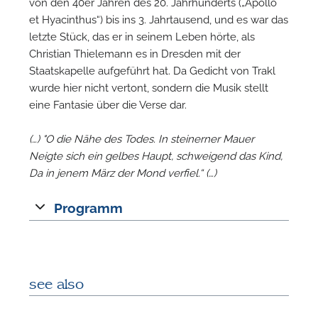
von den 40er Jahren des 20. Jahrhunderts („Apollo
et Hyacinthus“) bis ins 3. Jahrtausend, und es war das
letzte Stück, das er in seinem Leben hörte, als
Christian Thielemann es in Dresden mit der
Staatskapelle aufgeführt hat. Da Gedicht von Trakl
wurde hier nicht vertont, sondern die Musik stellt
eine Fantasie über die Verse dar.
(…) "O die Nähe des Todes. In steinerner Mauer
N
Neigte sich ein gelbes Haupt, schweigend das Kind,
Da in jenem März der Mond verfiel.“ (…)
Programm
see also