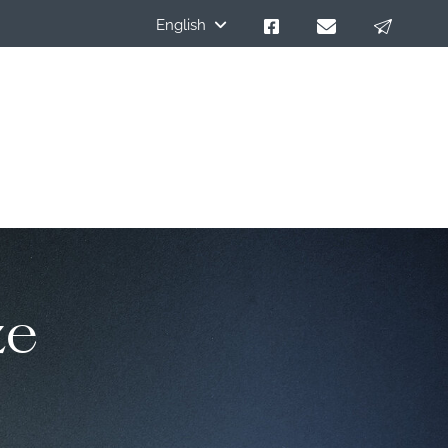
English
ze