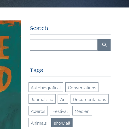
Search
Tags
Autobiografical
Conversations
Journalistic
Art
Documentations
Awards
Festival
Medien
Animals
show all