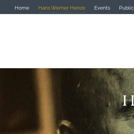
Home
Hans Werner Henze
Events
Public
H