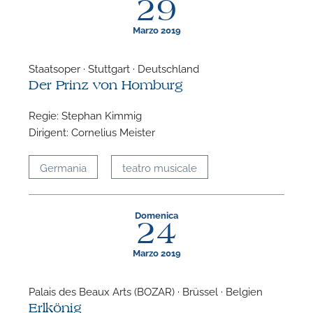
29
Marzo 2019
Staatsoper · Stuttgart · Deutschland
Der Prinz von Homburg
F
Regie: Stephan Kimmig
P
Dirigent: Cornelius Meister
Germania
teatro musicale
Domenica
24
Marzo 2019
Palais des Beaux Arts (BOZAR) · Brüssel · Belgien
Erlkönig