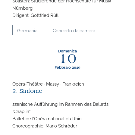
Solisten: Studierende der Hochschule für Musik
Nürnberg
P
Dirigent: Gottfried Rüll
Germania
Concerto da camera
Domenica
10
Febbraio 2019
Opéra-Théâtre · Massy · Frankreich
2. Sinfonie
szenische Aufführung im Rahmen des Balletts
"Chaplin"
Ballet de l’Opéra national du Rhin
Choreographie: Mario Schröder