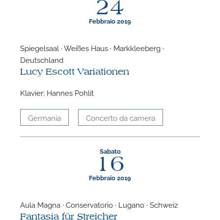
24
Febbraio 2019
Spiegelsaal · Weißes Haus · Markkleeberg ·
Deutschland
F
Lucy Escott Variationen
P
Klavier: Hannes Pohlit
Germania
Concerto da camera
Sabato
16
Febbraio 2019
Aula Magna · Conservatorio · Lugano · Schweiz
Fantasia für Streicher