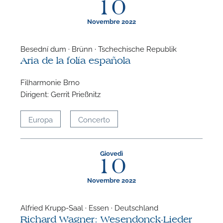
10
Novembre 2022
Besední dum · Brünn · Tschechische Republik
Aria de la folía española
F
Filharmonie Brno
P
Dirigent: Gerrit Prießnitz
Europa
Concerto
Giovedì
10
Novembre 2022
Alfried Krupp-Saal · Essen · Deutschland
Richard Wagner: Wesendonck-Lieder