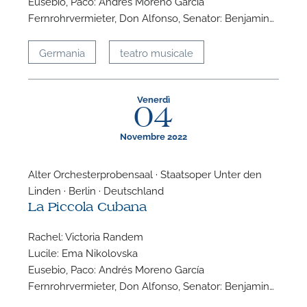
Eusebio, Paco: Andrés Moreno García
Fernrohrvermieter, Don Alfonso, Senator: Benjamin…
P
Germania
teatro musicale
Venerdì
04
Novembre 2022
Alter Orchesterprobensaal · Staatsoper Unter den
Linden · Berlin · Deutschland
La Piccola Cubana
Rachel: Victoria Randem
Lucile: Ema Nikolovska
Eusebio, Paco: Andrés Moreno García
Fernrohrvermieter, Don Alfonso, Senator: Benjamin…