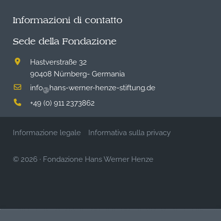
Informazioni di contatto
Sede della Fondazione
Hastverstraße 32
90408 Nürnberg- Germania
info
hans-werner-henze-stiftung.de
@
+49 (0) 911 2373862
Informazione legale
Informativa sulla privacy
© 2026
·
Fondazione Hans Werner Henze