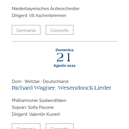
Niederbayerisches Ärzteorchester
Dirigent: Vit Aschenbrenner
Germania
Concerto
Domenica
21
P
Agosto 2022
Dom · Wetzlar · Deutschland
Richard Wagner: Wesendonck-Lieder
Philharmonie Südwestfalen
Sopran: Sofia Pavone
Dirigent: Valentin Kunert
Germania
Concerto