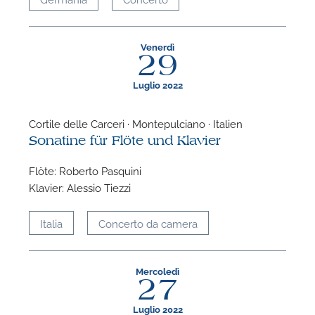
P
Venerdì
29
Luglio 2022
Cortile delle Carceri · Montepulciano · Italien
Sonatine für Flöte und Klavier
Flöte: Roberto Pasquini
Klavier: Alessio Tiezzi
Italia
Concerto da camera
Mercoledì
27
Luglio 2022