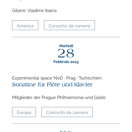
Gitarre: Vladimir Ibarra
America
Concerto da camera
Martedì
28
P
Febbraio 2023
Experimental space NoD · Prag · Tschechien
Sonatine für Flöte und Klavier
Mitglieder der Prague Philharmonia und Gäste
Europa
Concerto da camera