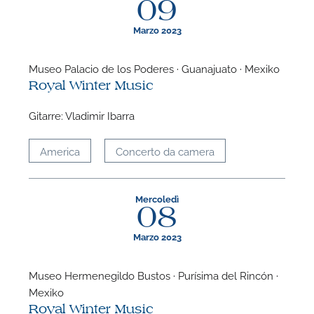
09
Marzo 2023
Museo Palacio de los Poderes · Guanajuato · Mexiko
Royal Winter Music
F
Gitarre: Vladimir Ibarra
P
America
Concerto da camera
Mercoledì
08
Marzo 2023
Museo Hermenegildo Bustos · Purísima del Rincón ·
Mexiko
Royal Winter Music