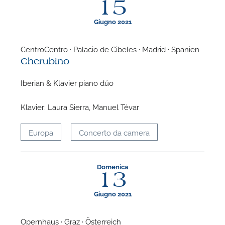
15
Giugno 2021
CentroCentro · Palacio de Cibeles · Madrid · Spanien
Cherubino
F
Iberian & Klavier piano dúo
P
Klavier: Laura Sierra, Manuel Tévar
Europa
Concerto da camera
Domenica
13
Giugno 2021
Opernhaus · Graz · Österreich