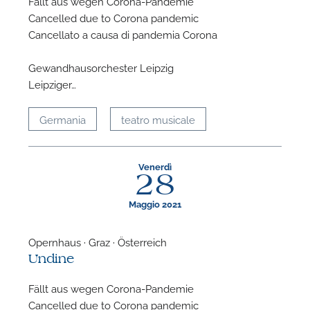
Fällt aus wegen Corona-Pandemie
Cancelled due to Corona pandemic
P
Cancellato a causa di pandemia Corona
Gewandhausorchester Leipzig
Leipziger…
Germania
teatro musicale
Venerdì
28
Maggio 2021
Opernhaus · Graz · Österreich
Undine
Fällt aus wegen Corona-Pandemie
Cancelled due to Corona pandemic