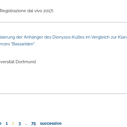
Registrazione dal vivo 2017)
sierung der Anhänger des Dionysos-Kultes im Vergleich zur Kla
nzes "Bassariden"
iversität Dortmund
e
1
2
3
…
75
successivo