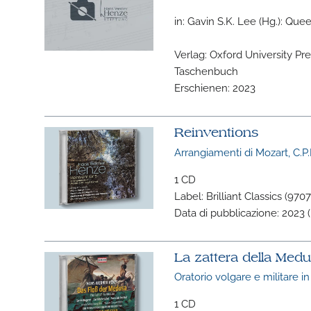
in: Gavin S.K. Lee (Hg.): Qu
Verlag: Oxford University Pre
Taschenbuch
Erschienen: 2023
Reinventions
Arrangiamenti di Mozart, C.P.E
1 CD
Label: Brilliant Classics (9707
Data di pubblicazione: 2023 (
La zattera della Med
Oratorio volgare e militare in
1 CD