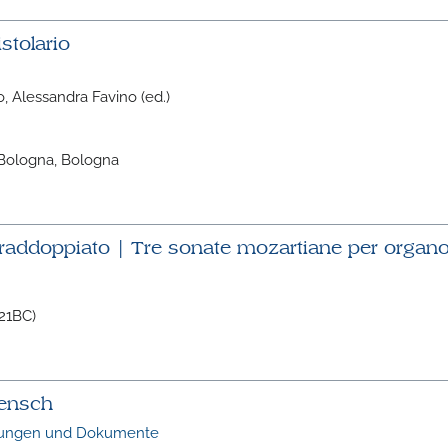
stolario
, Alessandra Favino (ed.)
i Bologna, Bologna
o raddoppiato | Tre sonate mozartiane per organ
021BC)
mensch
rungen und Dokumente