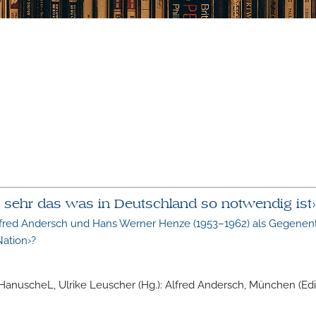
so sehr das was in Deutschland so notwendig ist›
Alfred Andersch und Hans Werner Henze (1953–1962) als Gegenent
ation›?
HanuscheL, Ulrike Leuscher (Hg.): Alfred Andersch, München (Edit