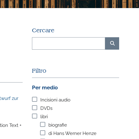
Cercare
Filtro
Per medio
wurf zur
Incisioni audio
DVDs
libri
biografie
ion Text +
di Hans Werner Henze