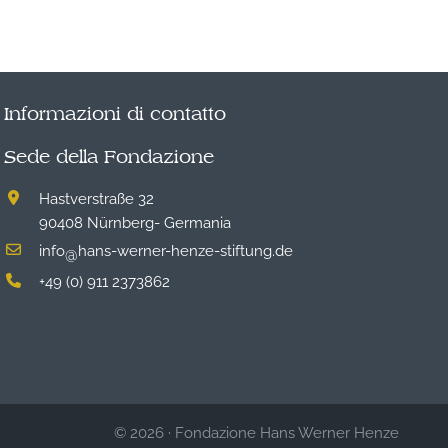
Informazioni di contatto
Sede della Fondazione
Hastverstraße 32
90408 Nürnberg- Germania
info
hans-werner-henze-stiftung.de
@
+49 (0) 911 2373862
© 2026
·
Fondazione Hans Werner Henze