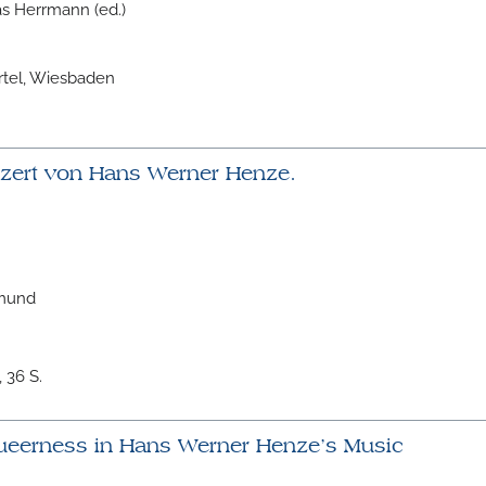
s Herrmann (ed.)
ärtel, Wiesbaden
nzert von Hans Werner Henze.
tmund
 36 S.
ueerness in Hans Werner Henze’s Music