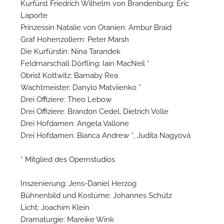
Kurfürst Friedrich Wilhelm von Brandenburg: Eric
Laporte
Prinzessin Natalie von Oranien: Ambur Braid
Graf Hohenzollern: Peter Marsh
P
Die Kurfürstin: Nina Tarandek
Feldmarschall Dörfling: Iain MacNeil *
Obrist Kottwitz: Barnaby Rea
Wachtmeister: Danylo Matviienko *
Drei Offiziere: Theo Lebow
Drei Offiziere: Brandon Cedel, Dietrich Volle
Drei Hofdamen: Angela Vallone
Drei Hofdamen: Bianca Andrew *, Judita Nagyová
* Mitglied des Opernstudios
Inszenierung: Jens-Daniel Herzog
P
Bühnenbild und Kostüme: Johannes Schütz
Licht: Joachim Klein
Dramaturgie: Mareike Wink