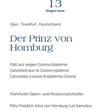
13
Giugno 2020
Oper · Frankfurt · Deutschland
F
Der Prinz von
P
Homburg
Fällt aus wegen Corona-Epidemie
Cancelled due to Corona epidemic
Cancellato a causa di epidemia Corona
Frankfurter Opern- und Museumsorchester
Prinz Friedrich Artur von Homburg: Iurii Samoilov