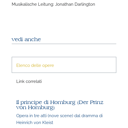
Musikalische Leitung: Jonathan Darlington
vedi anche
N
Elenco delle opere
L
i
Link correlati
q
Il principe di Homburg (Der Prinz
von Homburg)
Opera in tre atti (nove scene) dal dramma di
Heinrich von Kleist