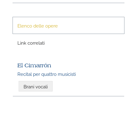
Elenco delle opere
P
Link correlati
El Cimarrón
Recital per quattro musicisti
Brani vocali
P