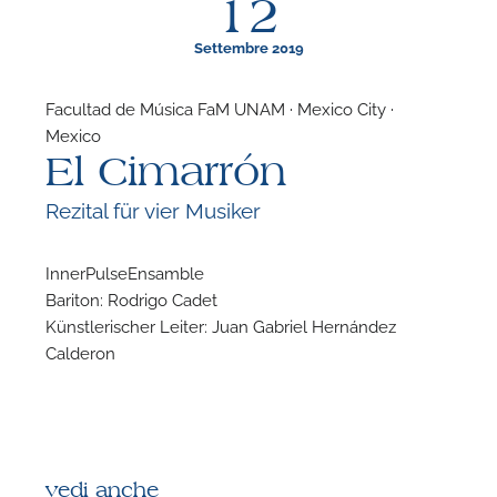
12
Settembre 2019
Facultad de Música FaM UNAM · Mexico City ·
Mexico
F
El Cimarrón
P
Rezital für vier Musiker
InnerPulseEnsamble
Bariton: Rodrigo Cadet
Künstlerischer Leiter: Juan Gabriel Hernández
Calderon
vedi anche