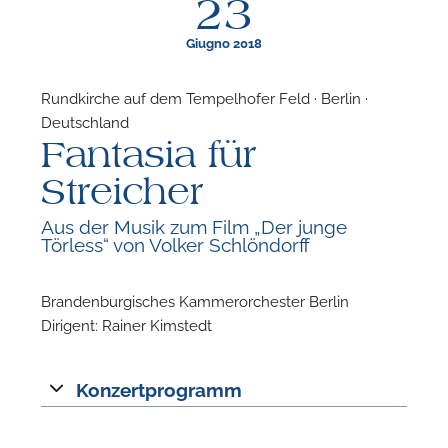
23
Giugno 2018
Rundkirche auf dem Tempelhofer Feld · Berlin ·
Deutschland
F
Fantasia für
P
Streicher
Aus der Musik zum Film „Der junge
Törless“ von Volker Schlöndorff
Brandenburgisches Kammerorchester Berlin
Dirigent: Rainer Kimstedt
Konzertprogramm