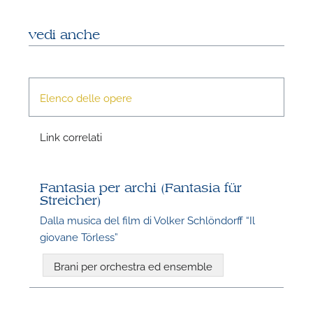
vedi anche
P
Elenco delle opere
Link correlati
Fantasia per archi (Fantasia für
Streicher)
Dalla musica del film di Volker Schlöndorff “Il
giovane Törless”
P
Brani per orchestra ed ensemble