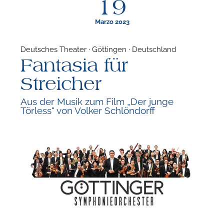
19
Marzo 2023
Deutsches Theater · Göttingen · Deutschland
Fantasia für
F
Streicher
P
Aus der Musik zum Film „Der junge
Törless“ von Volker Schlöndorff