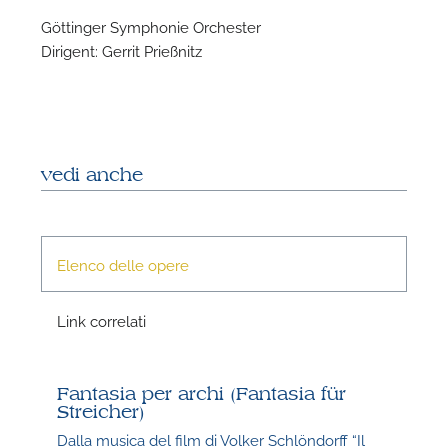
Göttinger Symphonie Orchester
Dirigent: Gerrit Prießnitz
P
vedi anche
Elenco delle opere
Link correlati
P
Fantasia per archi (Fantasia für
Streicher)
Dalla musica del film di Volker Schlöndorff “Il