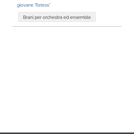
giovane Törless”
Brani per orchestra ed ensemble
N
L
i
q