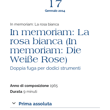
17
Gennaio 2014
In memoriam: La rosa bianca
In memoriam: La
F
rosa bianca (In
P
memoriam: Die
Weiße Rose)
Doppia fuga per dodici strumenti
Anno di composizione
1965
Durata
9 minuti
Prima assoluta