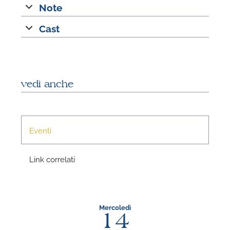
Note
Cast
P
vedi anche
Eventi
Link correlati
P
Mercoledì
14