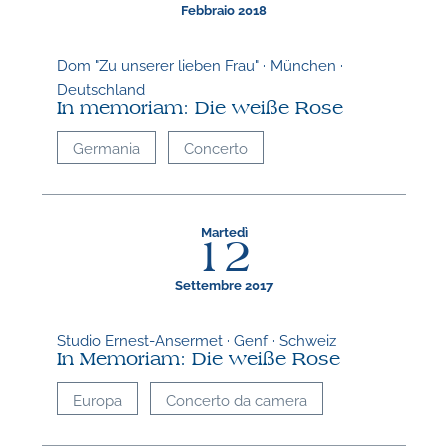
Febbraio 2018
Dom "Zu unserer lieben Frau" · München ·
Deutschland
In memoriam: Die weiße Rose
Germania
Concerto
N
Martedì
12
L
i
Settembre 2017
q
Studio Ernest-Ansermet · Genf · Schweiz
In Memoriam: Die weiße Rose
Europa
Concerto da camera