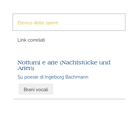
Elenco delle opere
P
Link correlati
Notturni e arie (Nachtstücke und
Arien)
Su poesie di Ingeborg Bachmann
Brani vocali
P