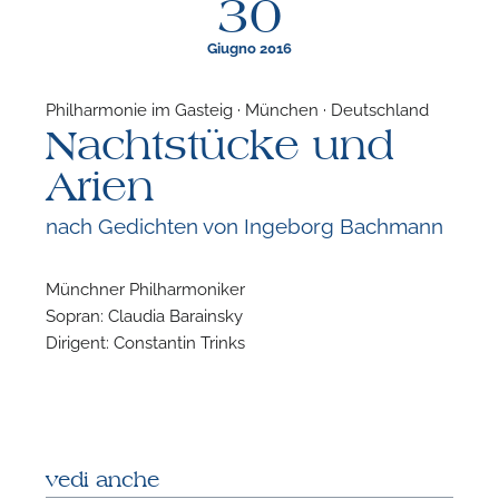
30
Giugno 2016
Philharmonie im Gasteig · München · Deutschland
Nachtstücke und
F
Arien
P
nach Gedichten von Ingeborg Bachmann
Münchner Philharmoniker
Sopran: Claudia Barainsky
Dirigent: Constantin Trinks
vedi anche