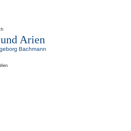
ch
 und Arien
ngeborg Bachmann
Wien