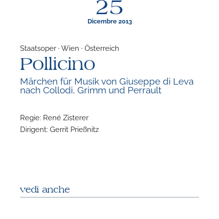
25
Dicembre 2013
Staatsoper · Wien · Österreich
Pollicino
F
Märchen für Musik von Giuseppe di Leva
nach Collodi, Grimm und Perrault
P
Regie: René Zisterer
Dirigent: Gerrit Prießnitz
vedi anche