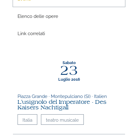
Elenco delle opere
Link correlati
N
Sabato
23
L
Luglio 2016
i
q
Piazza Grande · Montepulciano (SI) · Italien
L'usignolo del Imperatore - Des
Kaisers Nachtigall
Italia
teatro musicale