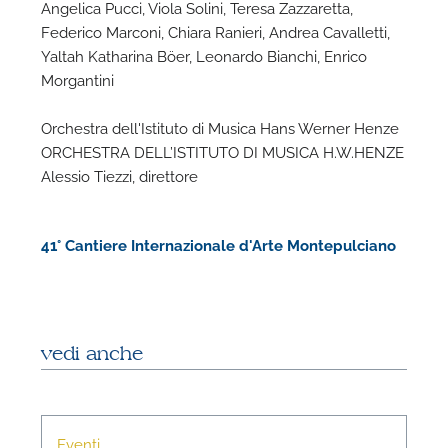
Angelica Pucci, Viola Solini, Teresa Zazzaretta,
Federico Marconi, Chiara Ranieri, Andrea Cavalletti,
Yaltah Katharina Böer, Leonardo Bianchi, Enrico
Morgantini
P
Orchestra dell'Istituto di Musica Hans Werner Henze
ORCHESTRA DELL’ISTITUTO DI MUSICA H.W.HENZE
Alessio Tiezzi, direttore
41° Cantiere Internazionale d'Arte Montepulciano
vedi anche
P
Eventi