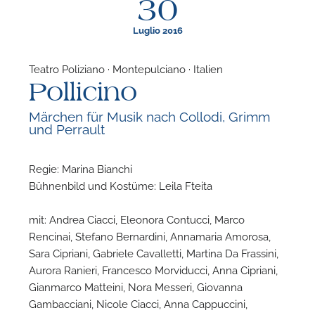
30
Luglio 2016
Teatro Poliziano · Montepulciano · Italien
Pollicino
F
Märchen für Musik nach Collodi, Grimm
und Perrault
P
Regie: Marina Bianchi
Bühnenbild und Kostüme: Leila Fteita
mit: Andrea Ciacci, Eleonora Contucci, Marco
Rencinai, Stefano Bernardini, Annamaria Amorosa,
Sara Cipriani, Gabriele Cavalletti, Martina Da Frassini,
Aurora Ranieri, Francesco Morviducci, Anna Cipriani,
Gianmarco Matteini, Nora Messeri, Giovanna
Gambacciani, Nicole Ciacci, Anna Cappuccini,