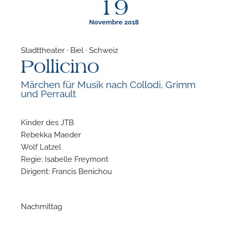
19
Novembre 2018
Stadttheater · Biel · Schweiz
Pollicino
F
Märchen für Musik nach Collodi, Grimm
und Perrault
P
Kinder des JTB
Rebekka Maeder
Wolf Latzel
Regie: Isabelle Freymont
Dirigent: Francis Benichou
Nachmittag